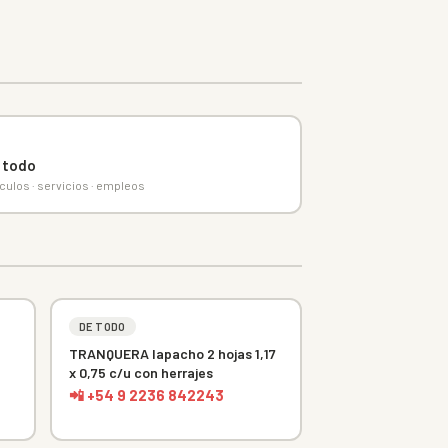
 todo
ículos · servicios · empleos
DE TODO
TRANQUERA lapacho 2 hojas 1,17
x 0,75 c/u con herrajes
📲 +54 9 2236 842243