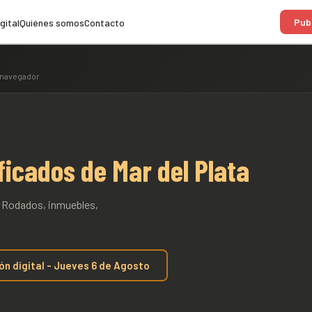
Publ
gital
Quiénes somos
Contacto
l navegador
ficados de Mar del Plata
s. Rodados, inmuebles,
ión digital - Jueves 6 de Agosto