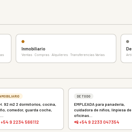
Inmobiliario
De
tas
Ventas · Compras · Alquileres · Transferencias Varias
Art
INMOBILIARIO
DE TODO
H. 92 m2 2 dormitorios, cocina,
EMPLEADA para panaderia,
ño, comedor, guarda coche,
cuidadora de niños, linpiesa de
...
oficinas...
 +54 9 2234 566112
📲 +54 9 2233 047354