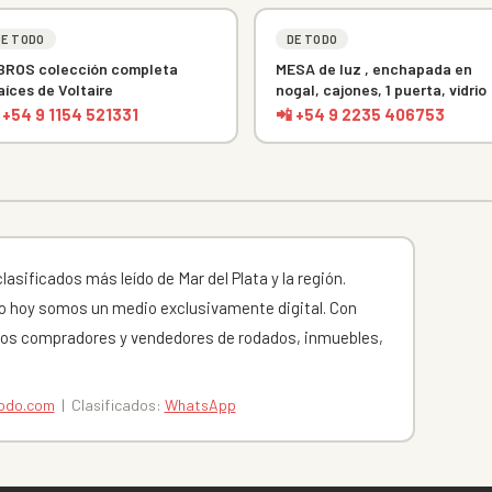
DE TODO
DE TODO
BROS colección completa
MESA de luz , enchapada en
aíces de Voltaire
nogal, cajones, 1 puerta, vidrio
 +54 9 1154 521331
📲 +54 9 2235 406753
asificados más leído de Mar del Plata y la región.
 hoy somos un medio exclusivamente digital. Con
os compradores y vendedores de rodados, inmuebles,
todo.com
| Clasificados:
WhatsApp