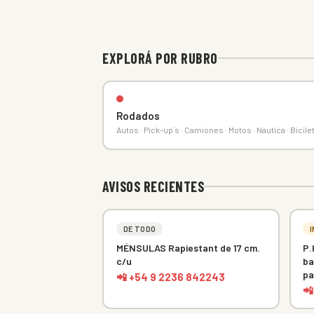
EXPLORÁ POR RUBRO
Rodados
Autos · Pick-up´s · Camiones · Motos · Nautica · Bicile
AVISOS RECIENTES
DE TODO
MÉNSULAS Rapiestant de 17 cm.
P.
c/u
ba
pa
📲 +54 9 2236 842243
📲