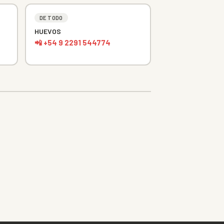
DE TODO
HUEVOS
📲 +54 9 2291 544774