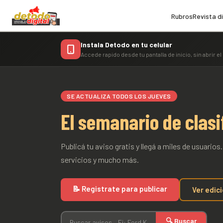
Rubros
Revista di
Instala Detodo en tu celular
Accede rapido desde tu pantalla de inicio, sin abrir e
SE ACTUALIZA TODOS LOS JUEVES
El semanario de clasi
Publicá tu aviso gratis y llegá a miles de usuario
servicios y mucho más.
📝 Registrate para publicar
Ver edic
🔍 Buscar