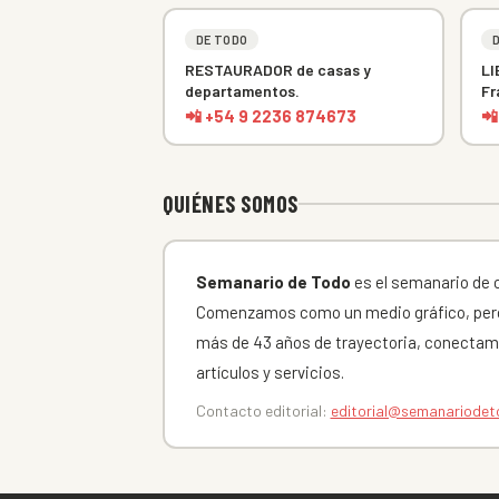
DE TODO
RESTAURADOR de casas y
LI
departamentos.
Fr
📲 +54 9 2236 874673
📲
QUIÉNES SOMOS
Semanario de Todo
es el semanario de cl
Comenzamos como un medio gráfico, pero
más de 43 años de trayectoria, conectam
artículos y servicios.
Contacto editorial:
editorial@semanariode