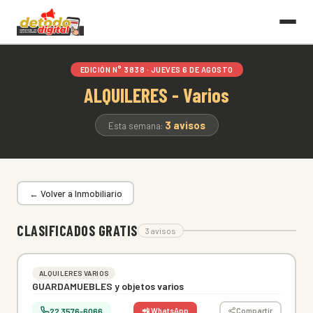
EDICIÓN N° 3838 · JUEVES 6 DE AGOSTO
ALQUILERES - Varios
3 avisos
Esta semana:
← Volver a Inmobiliario
CLASIFICADOS GRATIS
3 avisos
ALQUILERES VARIOS
GUARDAMUEBLES y objetos varios
22 3576-6066
📲 WhatsApp
Compartir