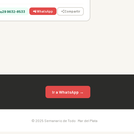
29 9632-8533
📲 WhatsApp
Compartir
Ir a WhatsApp →
© 2025 Semanario de Todo · Mar del Plata