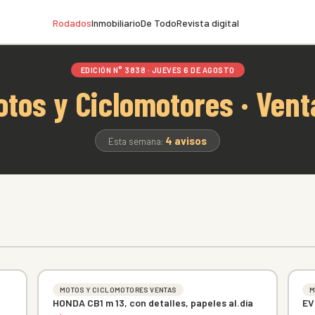
Rodados
Inmobiliario
De Todo
Revista digital
EDICIÓN N° 3838 · JUEVES 6 DE AGOSTO
otos y Ciclomotores · Vent
4 avisos
Esta semana:
MOTOS Y CICLOMOTORES VENTAS
M
HONDA CB1 m 13, con detalles, papeles al.dia
EV