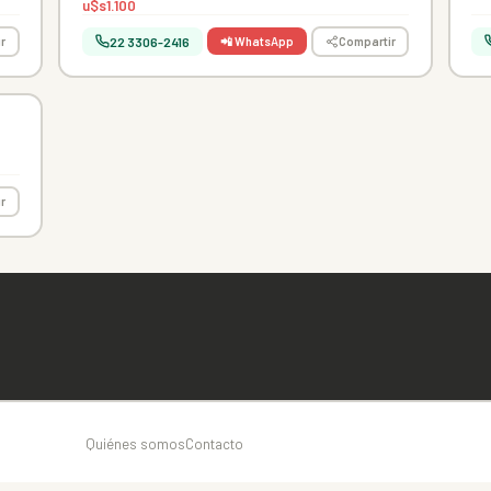
u$s1.100
22 3306-2416
r
📲 WhatsApp
Compartir
r
Quiénes somos
Contacto