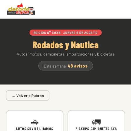
EDICION N° 3838 · JUEVES 6 DE AGOSTO
Rodados y Nautica
Autos, motos, camionetas, embarcaciones y bicicletas
48 avisos
Esta semana:
← Volver a Rubros
🚗
🚛
AUTOS SUV UTILITARIOS
PICKUPS CAMIONETAS 4X4