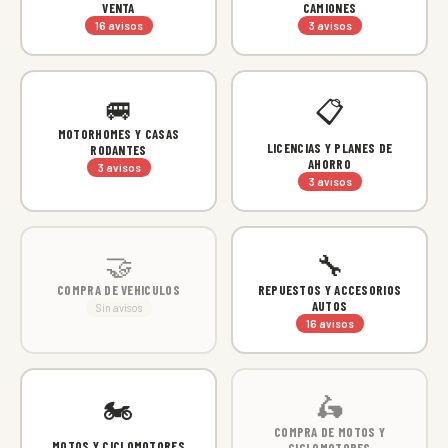
VENTA
CAMIONES
16 avisos
3 avisos
🚐
📋
MOTORHOMES Y CASAS
LICENCIAS Y PLANES DE
RODANTES
AHORRO
3 avisos
3 avisos
🤝
🔧
COMPRA DE VEHICULOS
REPUESTOS Y ACCESORIOS
AUTOS
Sin avisos
16 avisos
🛵
🏍
COMPRA DE MOTOS Y
MOTOS Y CICLOMOTORES
CICLOMOTORES